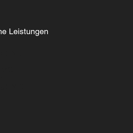
he Leistungen
o (PNF)
Gerät
ge
ng
(CMD)