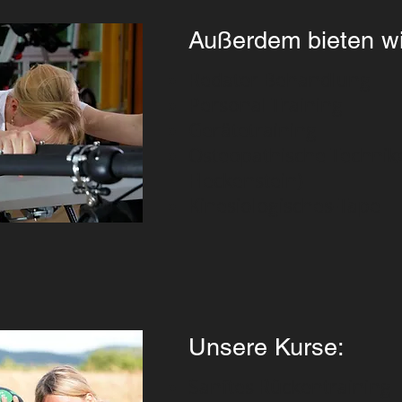
Außerdem bieten wi
Redater Behandlung
Personal Training
Gerätetraining
Osteopathische Technike
Fleckenstein)
Kinesiologisches-Tape
Unsere Kurse:
Sanftes Rückentraining