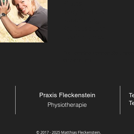
Pilates
Body Complete
Rückbildung
Kraftausdauer
Faszienfitness
Die Termine können Sie unse
entnehmen!
©
Praxis Fleckenstein
T
Copyright
T
Physiotherapie
© 2017 - 2025 Matthias Fleckenstein.