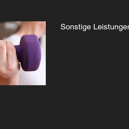
Sonstige Leistunge
Schlingentisch /
Traktionsbehandlung
Fango
Heißluft
Eisbehandlung
Elektrotherapie
Ultraschalltherapie
Hausbesuche