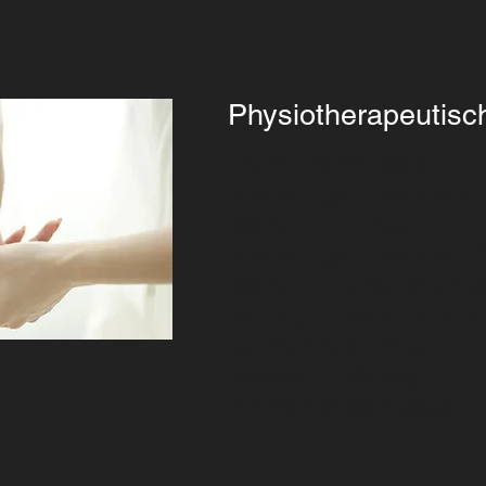
Physiotherapeutisc
Krankengymnastik
Krankengymnastik Neur
Manuelle Therapie
Krankengymnastik am 
Manuelle Lymphdraina
Kiefergelenksbehandlu
Sportphysiotherapie
Klassische Massage
Bindegewebsmassage